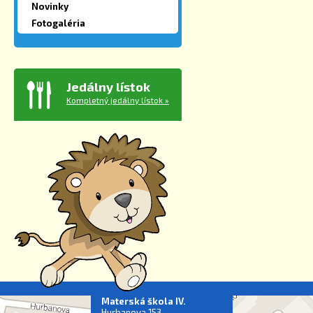
Novinky
Fotogaléria
Jedálny lístok
Kompletný jedálny lístok »
Materská škola IV.
Hurbanova 153