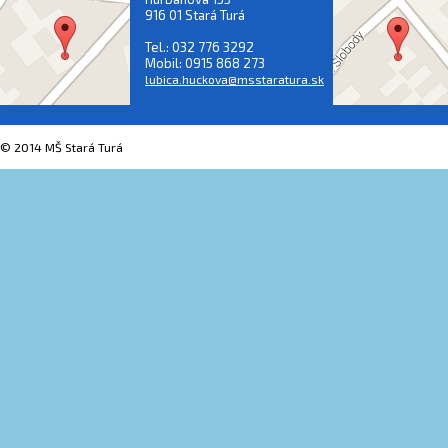
916 01 Stará Turá
Tel.: 032 776 3292
Mobil: 0915 868 273
lubica.huckova@msstaratura.sk
© 2014 MŠ Stará Turá