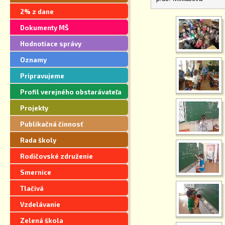
segregácie
2% z dane
Dokumenty MŠ
Hodnotiace správy
Oznamy
Pripravujeme
Profil verejného obstarávateľa
Projekty
Publikačná činnosť
Rada školy
Rodičovské združenie
Smernice
Tlačivá
Vzdelávanie
Zelená škola