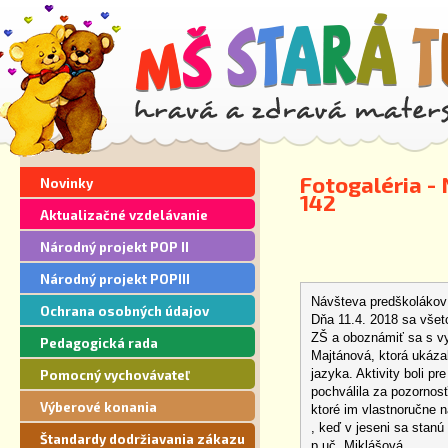
Fotogaléria -
Novinky
142
Aktualizačné vzdelávanie
Národný projekt POP II
Národný projekt POPIII
Návšteva predškolákov 
Ochrana osobných údajov
Dňa 11.4. 2018 sa všet
ZŠ a oboznámiť sa s vyu
Pedagogická rada
Majtánová, ktorá ukáz
jazyka. Aktivity boli pr
Pomocný vychovávateľ
pochválila za pozornos
Výberové konania
ktoré im vlastnoručne n
, keď v jeseni sa stanú
Štandardy dodržiavania zákazu
p.uč. Miklášová