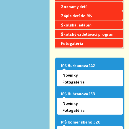
Zoznamy detí
Zápis detí do MŠ
Školská jedáleň
Školský vzdelávací program
Fotogaléria
MŠ Hurbanova 142
Novinky
Fotogaléria
MŠ Hubranova 153
Novinky
Fotogaléria
MŠ Komenského 320