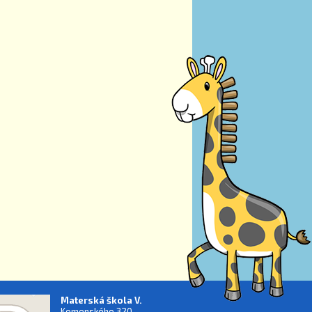
Materská škola V.
Komenského 320