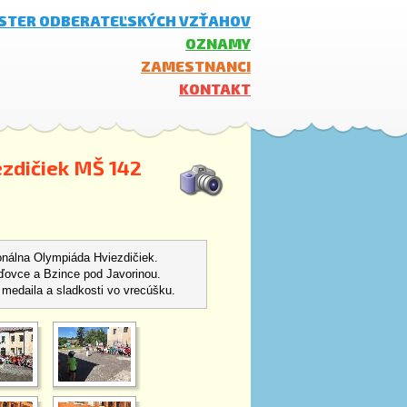
ISTER ODBERATEĽSKÝCH VZŤAHOV
OZNAMY
ZAMESTNANCI
KONTAKT
ezdičiek MŠ 142
ionálna Olympiáda Hviezdičiek.
aďovce a Bzince pod Javorinou.
medaila a sladkosti vo vrecúšku.