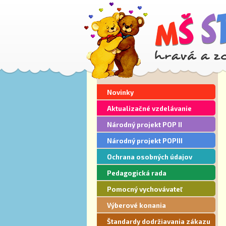
Novinky
Aktualizačné vzdelávanie
Národný projekt POP II
Národný projekt POPIII
Ochrana osobných údajov
Pedagogická rada
Pomocný vychovávateľ
Výberové konania
Štandardy dodržiavania zákazu