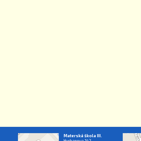
Materská škola III.
Hurbanova 142