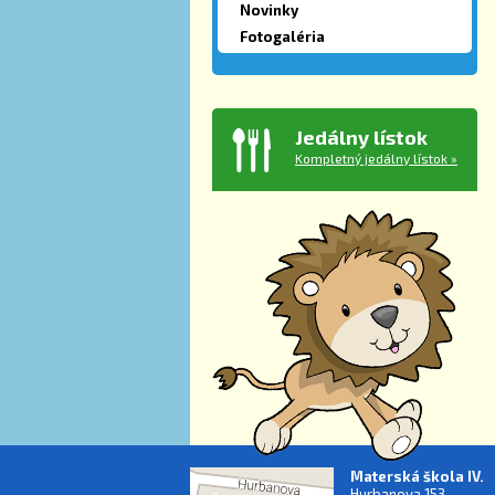
Novinky
Fotogaléria
Jedálny lístok
Kompletný jedálny lístok »
Materská škola IV.
Hurbanova 153