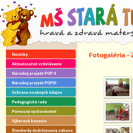
Fotogaléria -
Novinky
Aktualizačné vzdelávanie
Národný projekt POP II
Národný projekt POPIII
Ochrana osobných údajov
Pedagogická rada
Pomocný vychovávateľ
Výberové konania
Štandardy dodržiavania zákazu