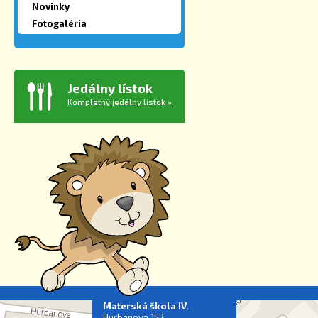
Novinky
Fotogaléria
Jedálny lístok
Kompletný jedálny lístok »
Materská škola IV.
Hurbanova 153