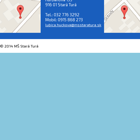
916 01 Stará Turá
Tel.: 032 776 3292
Mobil: 0915 868 273
lubica.huckova@msstaratura.sk
© 2014 MŠ Stará Turá