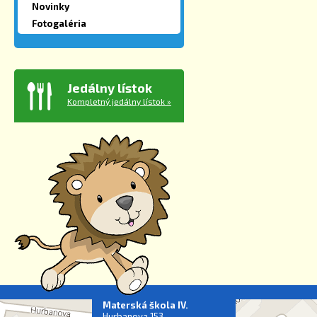
Novinky
Fotogaléria
Jedálny lístok
Kompletný jedálny lístok »
Materská škola IV.
Hurbanova 153