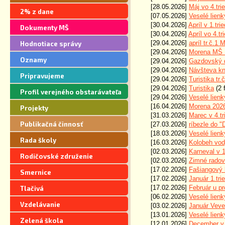
[28.05.2026]
Máj vo 4.tr
segregácie
2% z dane
[07.05.2026]
Veselé lienk
[30.04.2026]
Apríl v 1.tr
Dokumenty MŠ
[30.04.2026]
Apríl vo 4.t
[29.04.2026]
apríl tr.č.
Hodnotiace správy
[29.04.2026]
Morena MŠ K
Oznamy
[29.04.2026]
Gazdovský 
[29.04.2026]
Návšteva kn
Pripravujeme
[29.04.2026]
Turistika t
[29.04.2026]
Turistika
(2 
Profil verejného obstarávateľa
[29.04.2026]
Veselé lienk
[16.04.2026]
Morena 202
Projekty
[31.03.2026]
Marec v 4.t
Publikačná činnosť
[27.03.2026]
ríbezle do 
[18.03.2026]
Veselé lienk
Rada školy
[16.03.2026]
Kolobeh vod
[02.03.2026]
Karneval v 
Rodičovské združenie
[02.03.2026]
Zimné radov
[17.02.2026]
Fašiangový 
Smernice
[17.02.2026]
Január 1.tr
[17.02.2026]
Február u p
Tlačivá
[06.02.2026]
Veselé lienk
Vzdelávanie
[03.02.2026]
Január Veve
[13.01.2026]
Veselé lienk
Zelená škola
[12.01.2026]
December v 