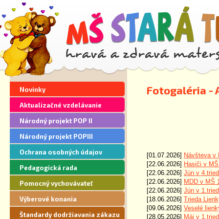
Fotogaléria -
Novinky
Aktualizačné vzdelávanie
Národný projekt POP II
Národný projekt POPIII
Ochrana osobných údajov
[01.07.2026]
Návšteva v 
[22.06.2026]
Hasiči v MŠ
Pedagogická rada
[22.06.2026]
Jún v 4.tri
[22.06.2026]
MDD v MŠ 
Pomocný vychovávateľ
[22.06.2026]
Jún v 1.tri
Výberové konania
[18.06.2026]
Trieda Lienk
[09.06.2026]
Veselé lienk
Štandardy dodržiavania zákazu
[28.05.2026]
Máj v 1.tri