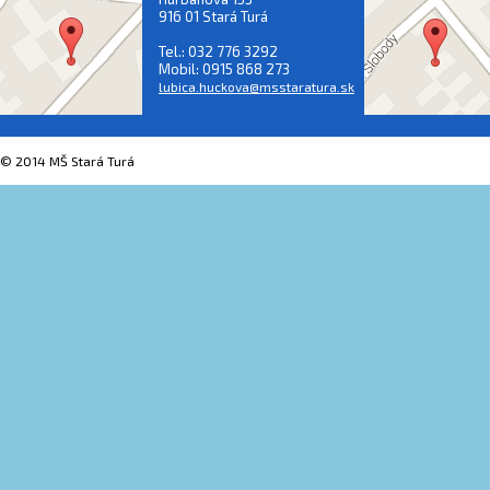
916 01 Stará Turá
Tel.: 032 776 3292
Mobil: 0915 868 273
lubica.huckova@msstaratura.sk
© 2014 MŠ Stará Turá