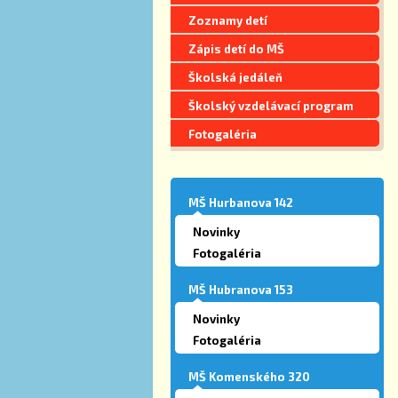
Zoznamy detí
Zápis detí do MŠ
Školská jedáleň
Školský vzdelávací program
Fotogaléria
MŠ Hurbanova 142
Novinky
Fotogaléria
MŠ Hubranova 153
Novinky
Fotogaléria
MŠ Komenského 320