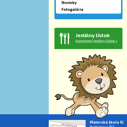
Novinky
Fotogaléria
Jedálny lístok
Kompletný jedálny lístok »
Materská škola IV.
Hurbanova 153