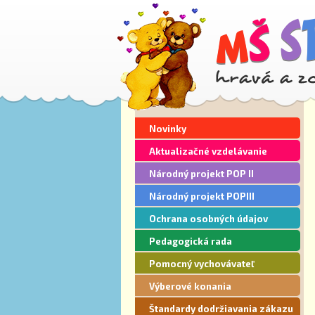
Novinky
Aktualizačné vzdelávanie
Národný projekt POP II
Národný projekt POPIII
Ochrana osobných údajov
Pedagogická rada
Pomocný vychovávateľ
Výberové konania
Štandardy dodržiavania zákazu