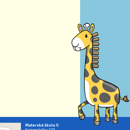
Materská škola V.
Komenského 320