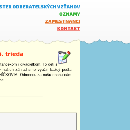
ISTER ODBERATEĽSKÝCH VZŤAHOV
OZNAMY
ZAMESTNANCI
KONTAKT
. trieda
tančekom i divadielkom. To deti s
ary našich záhrad sme využili každý podľa
OVOCNÍČKOVIA. Odmenou za našu snahu nám
me.