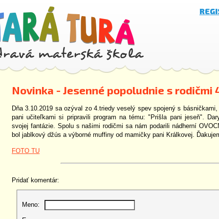
REG
Novinka - Jesenné popoludnie s rodičmi 4
Dňa 3.10.2019 sa ozýval zo 4.triedy veselý spev spojený s básničkami, 
pani učiteľkami si pripravili program na tému: "Prišla pani jeseň". D
svojej fantázie. Spolu s našimi rodičmi sa nám podarili nádherní 
bol jablkový džús a výborné muffiny od mamičky pani Králkovej. Ďakuje
FOTO TU
Pridať komentár:
Meno: