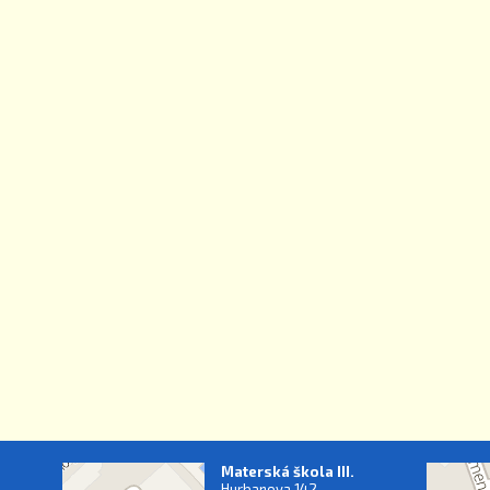
Materská škola III.
Hurbanova 142