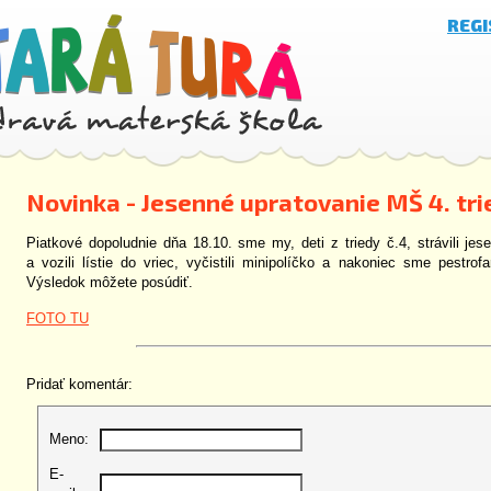
REG
Novinka - Jesenné upratovanie MŠ 4. tri
Piatkové dopoludnie dňa 18.10. sme my, deti z triedy č.4, strávili jes
a vozili lístie do vriec, vyčistili minipolíčko a nakoniec sme pestrof
Výsledok môžete posúdiť.
FOTO TU
Pridať komentár:
Meno:
E-