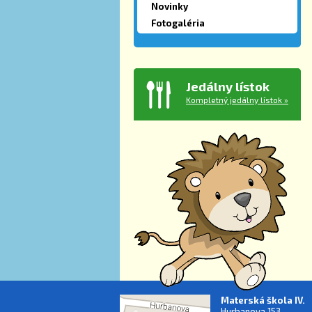
Novinky
Fotogaléria
Jedálny lístok
Kompletný jedálny lístok »
Materská škola IV.
Hurbanova 153