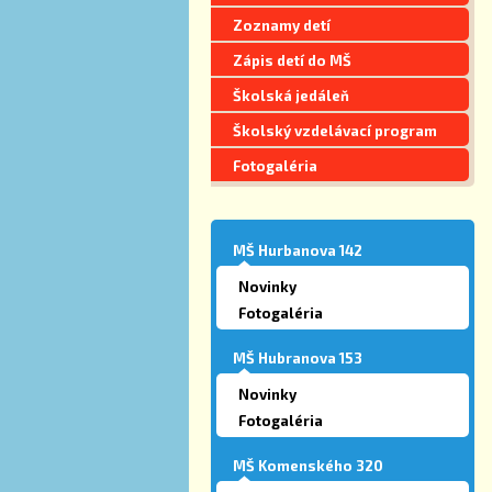
Zoznamy detí
Zápis detí do MŠ
Školská jedáleň
Školský vzdelávací program
Fotogaléria
MŠ Hurbanova 142
Novinky
Fotogaléria
MŠ Hubranova 153
Novinky
Fotogaléria
MŠ Komenského 320