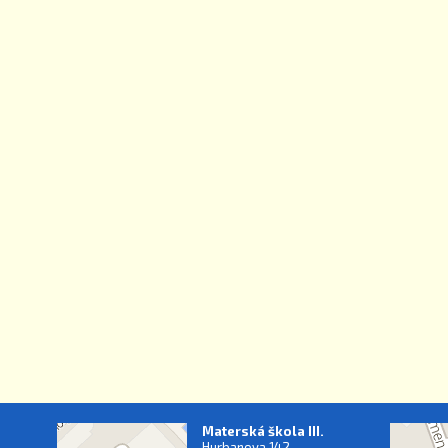
Materská škola III.
Hurbanova 142