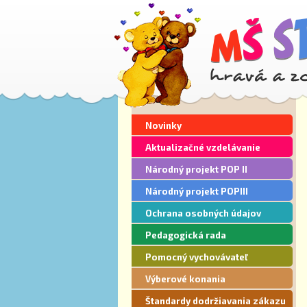
Novinky
Aktualizačné vzdelávanie
Národný projekt POP II
Národný projekt POPIII
Ochrana osobných údajov
Pedagogická rada
Pomocný vychovávateľ
Výberové konania
Štandardy dodržiavania zákazu