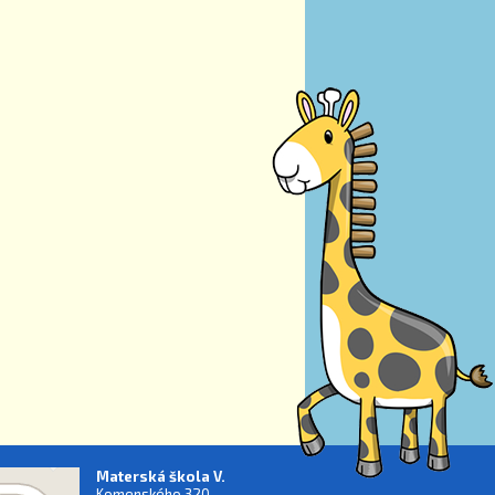
Materská škola V.
Komenského 320