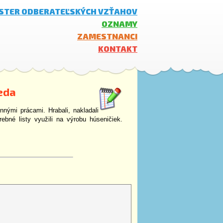
ISTER ODBERATEĽSKÝCH VZŤAHOV
OZNAMY
ZAMESTNANCI
KONTAKT
eda
ennými prácami. Hrabali, nakladali
arebné listy využili na výrobu húseničiek.