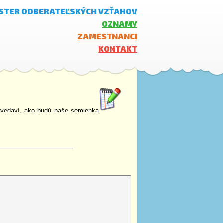
ISTER ODBERATEĽSKÝCH VZŤAHOV
OZNAMY
ZAMESTNANCI
KONTAKT
e zvedaví, ako budú naše semienka