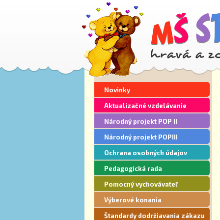
Novinky
Aktualizačné vzdelávanie
Národný projekt POP II
Národný projekt POPIII
Ochrana osobných údajov
Pedagogická rada
Pomocný vychovávateľ
Výberové konania
Štandardy dodržiavania zákazu