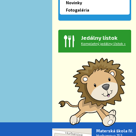
Novinky
Fotogaléria
Jedálny lístok
Kompletný jedálny lístok »
Materská škola IV.
Hurbanova 153