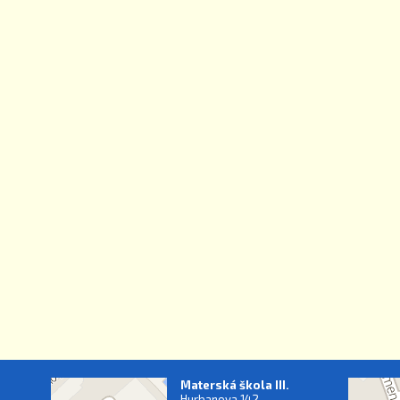
Materská škola III.
Hurbanova 142