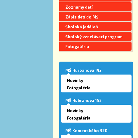
Zoznamy detí
Zápis detí do MŠ
Školská jedáleň
Školský vzdelávací program
Fotogaléria
MŠ Hurbanova 142
Novinky
Fotogaléria
MŠ Hubranova 153
Novinky
Fotogaléria
MŠ Komenského 320