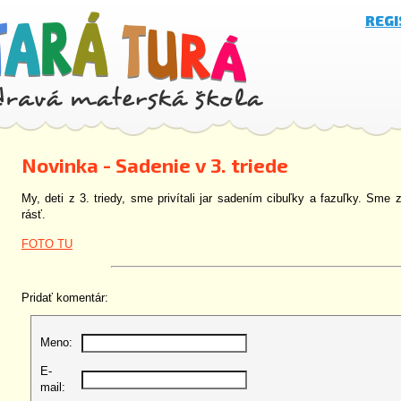
REG
Novinka - Sadenie v 3. triede
My, deti z 3. triedy, sme privítali jar sadením cibuľky a fazuľky. Sm
rásť.
FOTO TU
Pridať komentár:
Meno:
E-
mail: