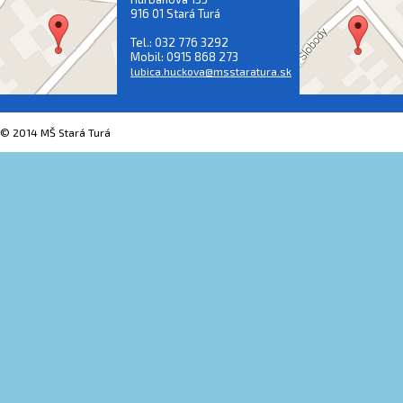
916 01 Stará Turá
Tel.: 032 776 3292
Mobil: 0915 868 273
lubica.huckova@msstaratura.sk
© 2014 MŠ Stará Turá