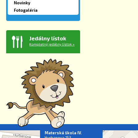
Novinky
Fotogaléria
Jedálny lístok
Kompletný jedálny lístok »
Materská škola IV.
Hurbanova 153