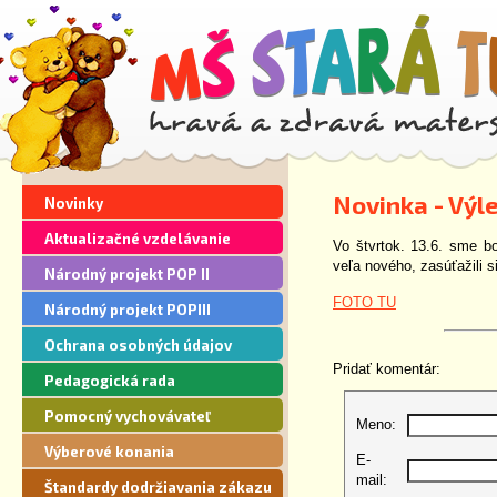
Novinka - Výl
Novinky
Aktualizačné vzdelávanie
Vo štvrtok. 13.6. sme bo
veľa nového, zasúťažili s
Národný projekt POP II
FOTO TU
Národný projekt POPIII
Ochrana osobných údajov
Pridať komentár:
Pedagogická rada
Pomocný vychovávateľ
Meno:
Výberové konania
E-
mail:
Štandardy dodržiavania zákazu