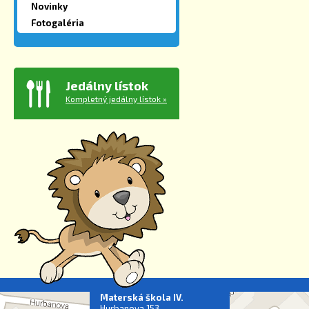
Novinky
Fotogaléria
Jedálny lístok
Kompletný jedálny lístok »
Materská škola IV.
Hurbanova 153