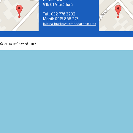
916 01 Stará Turá
Tel.: 032 776 3292
Mobil: 0915 868 273
lubica.huckova@msstaratura.sk
© 2014 MŠ Stará Turá