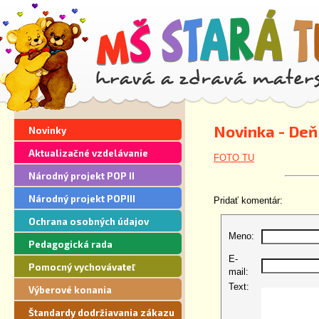
Novinka - Deň
Novinky
Aktualizačné vzdelávanie
FOTO TU
Národný projekt POP II
Národný projekt POPIII
Pridať komentár:
Ochrana osobných údajov
Meno:
Pedagogická rada
E-
Pomocný vychovávateľ
mail:
Text:
Výberové konania
Štandardy dodržiavania zákazu