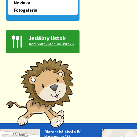
Novinky
Fotogaléria
Jedálny lístok
Kompletný jedálny lístok »
Materská škola IV.
Hurbanova 153