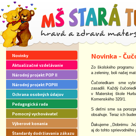
Novinka - Čuč
Novinky
Aktualizačné vzdelávanie
Zo školského programu ,
a zeleniny, boli našej m
Národný projekt POP II
Čučoriedkam sme vybral
Národný projekt POPIII
zasadili. Každý čučorie
v Materskej škole Hurb
Ochrana osobných údajov
Komenského 320/1.
Pedagogická rada
S deťmi sme sa porozprá
Pomocný vychovávateľ
obsahuje. Teraz ich budem
Výberové konania
Ďakujeme ,,Dobrému Ježk
aj do tohto sprievodného
Štandardy dodržiavania zákazu