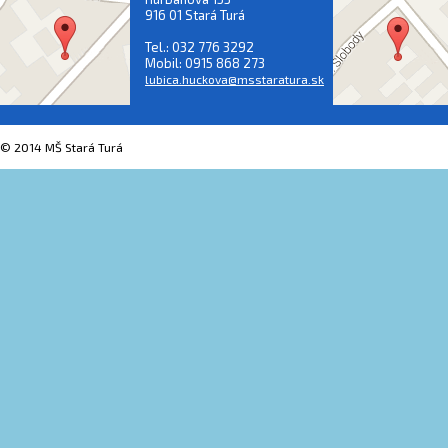
916 01 Stará Turá
Tel.: 032 776 3292
Mobil: 0915 868 273
lubica.huckova@msstaratura.sk
© 2014 MŠ Stará Turá